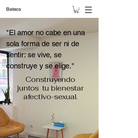
Batecs
"El amor no cabe en una
sola forma de ser ni de
sentir: se vive, se
construye y se elige."
Construyendo
juntos tu bienestar
afectivo-sexual.